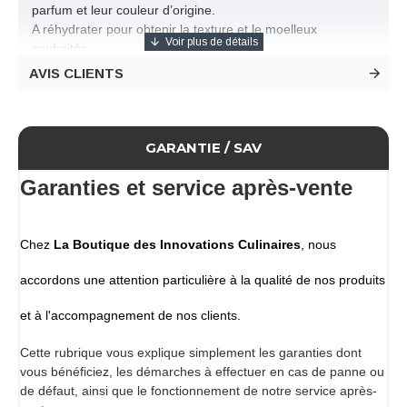
parfum et leur couleur d’origine.
A réhydrater pour obtenir la texture et le moelleux
souhaités.
Les fruits sont préalablement surgelés par sublimation pour
AVIS CLIENTS
enfermer tout le goût des fruits et ainsi garder leur saveur.
Ils sont conditionnés sous vide sans aucun conservateur,
pour que vous profitiez de toute leur qualité et de tout leur
apport nutritionnel.
GARANTIE / SAV
Ils seront employés tels quels pour la finition de plats salés
ou sucrés (salades, glaces, desserts, etc.), ainsi que pour
Garanties et service après-vente
l’élaboration de bouchées ou de biscuits.
Vous les réhydraterez pour obtenir la texture et le moelleux
souhaités dans différentes préparations.
Chez
La Boutique des Innovations Culinaires
, nous
À consommer aussi comme amuses-gueules, seuls ou
mélangés avec du lait ou du yaourt.
accordons une attention particulière à la qualité de nos produits
Conditionnement
et à l'accompagnement de nos clients.
Pot de 75 G
Cette rubrique vous explique simplement les garanties dont
vous bénéficiez, les démarches à effectuer en cas de panne ou
de défaut, ainsi que le fonctionnement de notre service après-