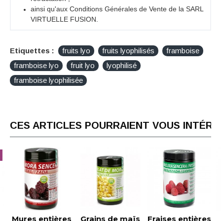
ainsi qu'aux Conditions Générales de Vente de la SARL
VIRTUELLE FUSION.
Etiquettes :
fruits lyo
fruits lyophilisés
framboise
framboise lyo
fruit lyo
lyophilisé
framboise lyophilisée
CES ARTICLES POURRAIENT VOUS INTÉR
es entières
Grains de maïs
Fraises entières
Frai