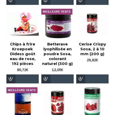
MEILLEURE VENTE
Chips à frire
Betterave
Cerise Crispy
Kroepoek
lyophilisée en
Sosa, 2 à 10
Didess goût
poudre Sosa,
mm (200 g)
eau de rose,
colorant
26,82€
192 pièces
naturel (300 g)
80,72€
12,05€
MEILLEURE VENTE