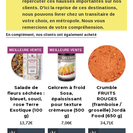
répercuter ces hausses importantes sur nos
clients. D'ici la reprise de ces destinations,
nous pouvons livrer chez un transitaire de
votre choix, en métropole. Nous vous
remercions de votre compréhension.
En complément, nos clients ont également acheté
MEILLEURE VENTE
MEILLEURE VENTE
Salade de
Gelcrem à froid
Crumble
fleurs séchées :
Sosa,
FRUITS
bleuet, souci,
épaississant
ROUGES
rose Terre
pour texture
(framboise /
Exotique (100
crèmeuse (500
groseille) Jordà
g)
g)
Food (650 g)
13,72€
7,06€
34,71€