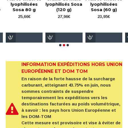
yophilisées
lyophilisés Sosa
lyophilisées
bois 
Sosa 80 g
(120 g)
Sosa (60 g)
lyoph
Sosa
25,66€
27,96€
23,95€
41
INFORMATION EXPÉDITIONS HORS UNION
EUROPÉENNE ET DOM TOM
En raison de la forte hausse de la surcharge
carburant, atteignant 43.75% en juin, nous
sommes contraints de suspendre
temporairement les expéditions vers les
destinations facturées au poids volumétrique,
à savoir : les pays hors Union Européenne et
les DOM-TOM
Cette mesure est provisoire et vise à éviter de